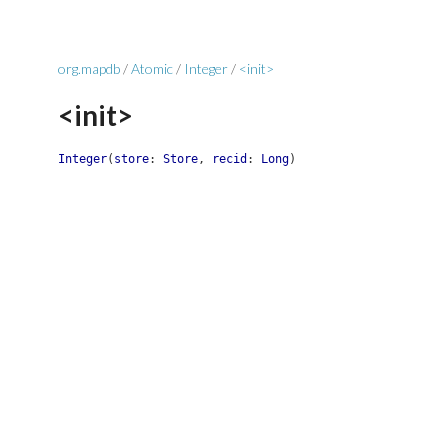
org.mapdb
/
Atomic
/
Integer
/
<init>
<init>
Integer
(
store
:
Store
,
recid
:
Long
)