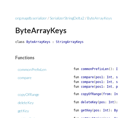
org.mapdb.serializer
/
SerializerStringDelta2
/
ByteArrayKeys
ByteArrayKeys
class
ByteArrayKeys
:
StringArrayKeys
Functions
commonPrefixLen
fun
commonPrefixLen
(
)
:
I
compare
fun
compare
(
pos1
:
Int
,
s
fun
compare
(
pos1
:
Int
,
s
fun
compare
(
pos1
:
Int
,
p
copyOfRange
fun
copyOfRange
(
from
:
In
deleteKey
fun
deleteKey
(
pos
:
Int
)
getKey
fun
getKey
(
pos
:
Int
)
:
By