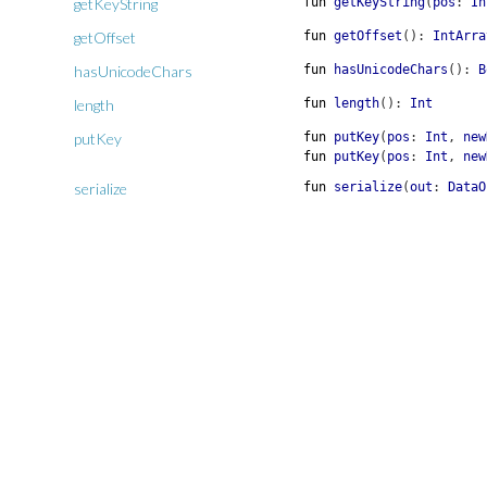
getKeyString
fun
getKeyString
(
pos
:
In
getOffset
fun
getOffset
(
)
:
IntArra
hasUnicodeChars
fun
hasUnicodeChars
(
)
:
B
length
fun
length
(
)
:
Int
putKey
fun
putKey
(
pos
:
Int
,
new
fun
putKey
(
pos
:
Int
,
new
serialize
fun
serialize
(
out
:
DataO