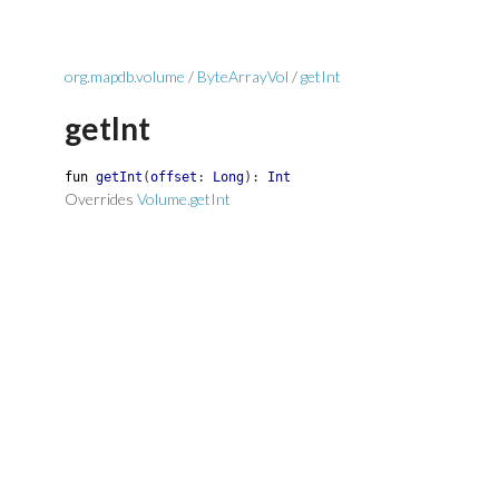
org.mapdb.volume
/
ByteArrayVol
/
getInt
getInt
fun
getInt
(
offset
:
Long
)
:
Int
Overrides
Volume.getInt