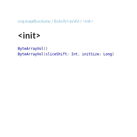
org.mapdb.volume
/
ByteArrayVol
/
<init>
<init>
ByteArrayVol
(
)
ByteArrayVol
(
sliceShift
:
Int
,
initSize
:
Long
)