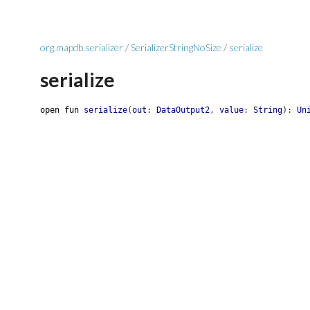
org.mapdb.serializer
/
SerializerStringNoSize
/
serialize
serialize
open
fun
serialize
(
out
:
DataOutput2
,
value
:
String
)
:
Un