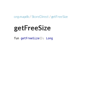
org.mapdb
/
StoreDirect
/
getFreeSize
getFreeSize
fun
getFreeSize
(
)
:
Long