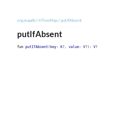
org.mapdb
/
HTreeMap
/
putIfAbsent
putIfAbsent
fun
putIfAbsent
(
key
:
K
?
,
value
:
V
?
)
:
V
?