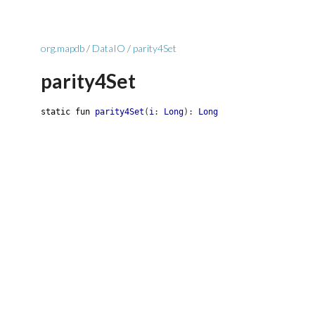
org.mapdb
/
DataIO
/
parity4Set
parity4Set
static
fun
parity4Set
(
i
:
Long
)
:
Long