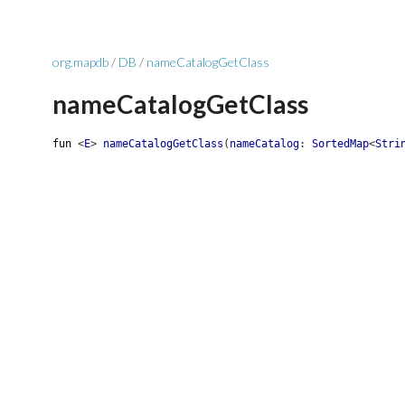
org.mapdb
/
DB
/
nameCatalogGetClass
nameCatalogGetClass
fun
<
E
>
nameCatalogGetClass
(
nameCatalog
:
SortedMap
<
Stri