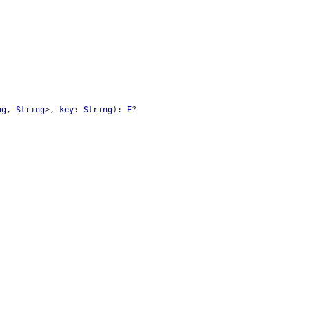
ng
,
String
>
,
key
:
String
)
:
E
?