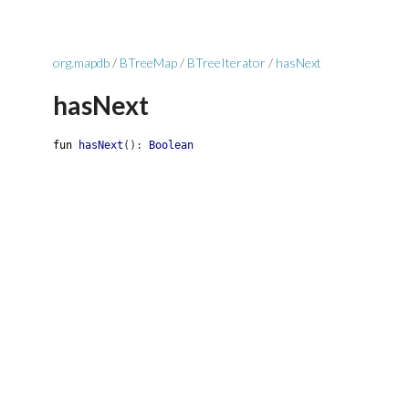
org.mapdb
/
BTreeMap
/
BTreeIterator
/
hasNext
hasNext
fun
hasNext
(
)
:
Boolean